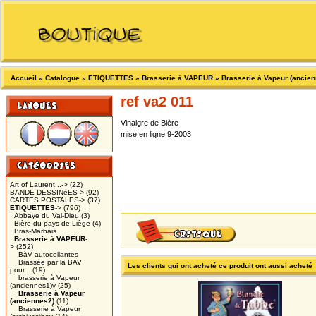
Accueil
»
Catalogue
»
ETIQUETTES
»
Brasserie à VAPEUR
»
Brasserie à Vapeur (ancie
ref va2 011
Vinaigre de Bière
mise en ligne 9-2003
Art of Laurent...->
(22)
BANDE DESSINéES->
(92)
CARTES POSTALES->
(37)
ETIQUETTES
->
(796)
Abbaye du Val-Dieu
(3)
Bière du pays de Liège
(4)
Bras-Marbais
Brasserie à VAPEUR
-
>
(252)
BàV autocollantes
Brassée par la BAV
Les clients qui ont acheté ce produit ont aussi acheté
pour...
(19)
brasserie à Vapeur
(anciennes1)v
(25)
Brasserie à Vapeur
(anciennes2)
(11)
Brasserie à Vapeur