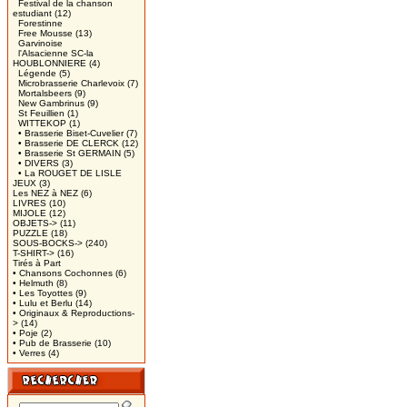
Festival de la chanson
estudiant
(12)
Forestinne
Free Mousse
(13)
Garvinoise
l'Alsacienne SC-la
HOUBLONNIERE
(4)
Légende
(5)
Microbrasserie Charlevoix
(7)
Mortalsbeers
(9)
New Gambrinus
(9)
St Feuillien
(1)
WITTEKOP
(1)
• Brasserie Biset-Cuvelier
(7)
• Brasserie DE CLERCK
(12)
• Brasserie St GERMAIN
(5)
• DIVERS
(3)
• La ROUGET DE LISLE
JEUX
(3)
Les NEZ à NEZ
(6)
LIVRES
(10)
MIJOLE
(12)
OBJETS->
(11)
PUZZLE
(18)
SOUS-BOCKS->
(240)
T-SHIRT->
(16)
Tirés à Part
• Chansons Cochonnes
(6)
• Helmuth
(8)
• Les Toyottes
(9)
• Lulu et Berlu
(14)
• Originaux & Reproductions-
>
(14)
• Poje
(2)
• Pub de Brasserie
(10)
• Verres
(4)