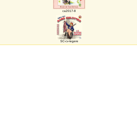
ca2017-8
SC-cv-legere