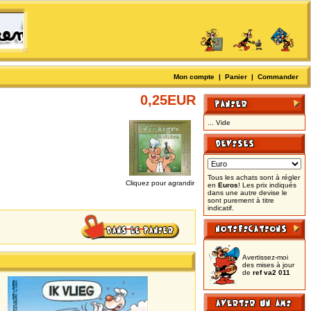
Mon compte
|
Panier
|
Commander
0,25EUR
... Vide
Tous les achats sont à régler
Cliquez pour agrandir
en
Euros
! Les prix indiqués
dans une autre devise le
sont purement à titre
indicatif.
Avertissez-moi
des mises à jour
de
ref va2 011