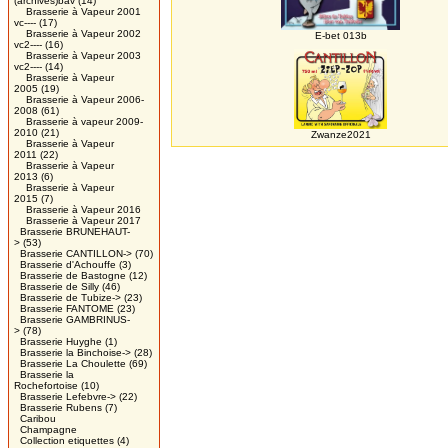
(archives)bav
(14)
Brasserie à Vapeur 2001
vc----
(17)
Brasserie à Vapeur 2002
E-bet 013b
vc2----
(16)
Brasserie à Vapeur 2003
vc2----
(14)
Brasserie à Vapeur
2005
(19)
Brasserie à Vapeur 2006-
2008
(61)
Brasserie à vapeur 2009-
2010
(21)
Zwanze2021
Brasserie à Vapeur
2011
(22)
Brasserie à Vapeur
2013
(6)
Brasserie à Vapeur
2015
(7)
Brasserie à Vapeur 2016
Brasserie à Vapeur 2017
Brasserie BRUNEHAUT-
>
(53)
Brasserie CANTILLON->
(70)
Brasserie d'Achouffe
(3)
Brasserie de Bastogne
(12)
Brasserie de Silly
(46)
Brasserie de Tubize->
(23)
Brasserie FANTOME
(23)
Brasserie GAMBRINUS-
>
(78)
Brasserie Huyghe
(1)
Brasserie la Binchoise->
(28)
Brasserie La Choulette
(69)
Brasserie la
Rochefortoise
(10)
Brasserie Lefebvre->
(22)
Brasserie Rubens
(7)
Caribou
Champagne
Collection etiquettes
(4)