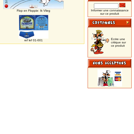
Informer une connaissance
Flop en Floppie: Ik Vlieg
sur ce produit
Ecrire une
ref lef 01-001
critique sur
ce produit