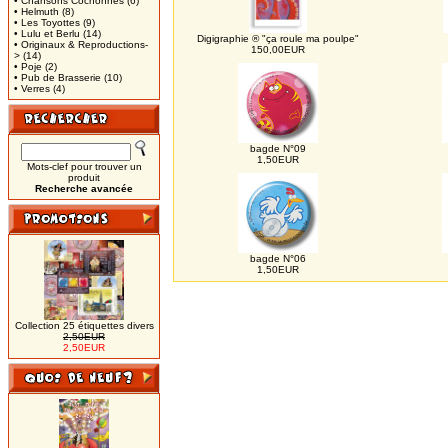
• Chansons Cochonnes
(6)
• Helmuth
(8)
• Les Toyottes
(9)
• Lulu et Berlu
(14)
Digigraphie ® "ça roule ma poulpe"
• Originaux & Reproductions-
150,00EUR
>
(14)
• Poje
(2)
• Pub de Brasserie
(10)
• Verres
(4)
bagde N°09
1,50EUR
Mots-clef pour trouver un
produit
Recherche avancée
bagde N°06
1,50EUR
Collection 25 étiquettes divers
2,50EUR
2,50EUR