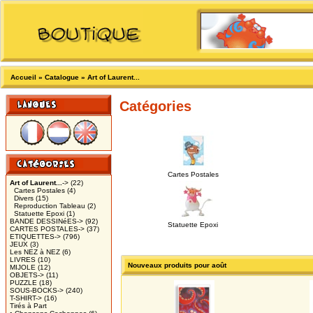
Accueil
»
Catalogue
»
Art of Laurent...
Catégories
Cartes Postales
Art of Laurent...
->
(22)
Cartes Postales
(4)
Divers
(15)
Reproduction Tableau
(2)
Statuette Epoxi
(1)
BANDE DESSINéES->
(92)
Statuette Epoxi
CARTES POSTALES->
(37)
ETIQUETTES->
(796)
JEUX
(3)
Les NEZ à NEZ
(6)
LIVRES
(10)
Nouveaux produits pour août
MIJOLE
(12)
OBJETS->
(11)
PUZZLE
(18)
SOUS-BOCKS->
(240)
T-SHIRT->
(16)
Tirés à Part