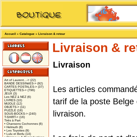
Accueil
»
Catalogue
»
Livraison & retour
Livraison & re
Livraison
Art of Laurent...->
(22)
BANDE DESSINéES->
(92)
Les articles commandé
CARTES POSTALES->
(37)
ETIQUETTES->
(796)
JEUX
(3)
Les NEZ à NEZ
(6)
tarif de la poste Belg
LIVRES
(10)
MIJOLE
(12)
OBJETS->
(11)
PUZZLE
(18)
livraison.
SOUS-BOCKS->
(240)
T-SHIRT->
(16)
Tirés à Part
• Chansons Cochonnes
(6)
• Helmuth
(8)
• Les Toyottes
(9)
• Lulu et Berlu
(14)