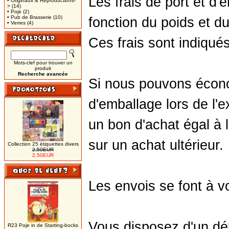
Les frais de port et d'
• Originaux & Reproductions-
>
(14)
• Poje
(2)
• Pub de Brasserie
(10)
fonction du poids et du 
• Verres
(4)
Ces frais sont indiqu
Mots-clef pour trouver un
produit
Recherche avancée
Si nous pouvons écono
d'emballage lors de l'
un bon d'achat égal à 
sur un achat ultérieur.
Collection 25 étiquettes divers
2,50EUR
2,50EUR
Les envois se font à vo
Vous disposez d'un dél
R23 Poje in de Starting-bocks