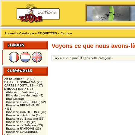
Accueil
»
Catalogue
»
ETIQUETTES
»
Caribou
Voyons ce que nous avons-l
Il n'y a aucun produit dans cette catégorie.
Art of Laurent...->
(22)
BANDE DESSINéES->
(92)
CARTES POSTALES->
(37)
ETIQUETTES
->
(796)
Abbaye du Val-Dieu
(3)
Bière du pays de Liège
(4)
Bras-Marbais
Brasserie à VAPEUR->
(252)
Brasserie BRUNEHAUT-
>
(53)
Brasserie CANTILLON->
(70)
Brasserie d'Achouffe
(3)
Brasserie de Bastogne
(12)
Brasserie de Silly
(46)
Brasserie de Tubize->
(23)
Brasserie FANTOME
(23)
Brasserie GAMBRINUS-