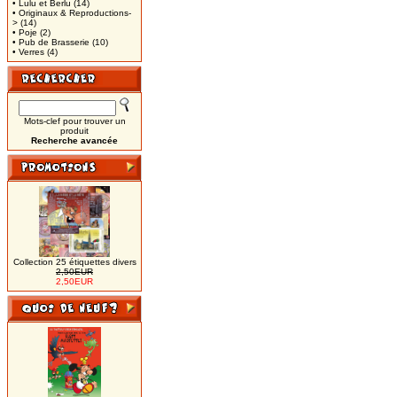
• Lulu et Berlu
(14)
• Originaux & Reproductions-
>
(14)
• Poje
(2)
• Pub de Brasserie
(10)
• Verres
(4)
Mots-clef pour trouver un
produit
Recherche avancée
Collection 25 étiquettes divers
2,50EUR
2,50EUR