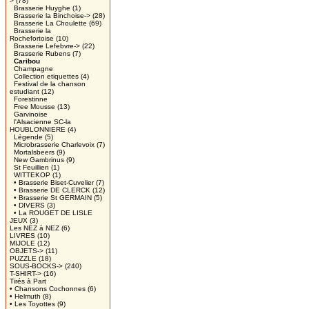
>
(78)
Brasserie Huyghe
(1)
Brasserie la Binchoise->
(28)
Brasserie La Choulette
(69)
Brasserie la
Rochefortoise
(10)
Brasserie Lefebvre->
(22)
Brasserie Rubens
(7)
Caribou
Champagne
Collection etiquettes
(4)
Festival de la chanson
estudiant
(12)
Forestinne
Free Mousse
(13)
Garvinoise
l'Alsacienne SC-la
HOUBLONNIERE
(4)
Légende
(5)
Microbrasserie Charlevoix
(7)
Mortalsbeers
(9)
New Gambrinus
(9)
St Feuillien
(1)
WITTEKOP
(1)
• Brasserie Biset-Cuvelier
(7)
• Brasserie DE CLERCK
(12)
• Brasserie St GERMAIN
(5)
• DIVERS
(3)
• La ROUGET DE LISLE
JEUX
(3)
Les NEZ à NEZ
(6)
LIVRES
(10)
MIJOLE
(12)
OBJETS->
(11)
PUZZLE
(18)
SOUS-BOCKS->
(240)
T-SHIRT->
(16)
Tirés à Part
• Chansons Cochonnes
(6)
• Helmuth
(8)
• Les Toyottes
(9)