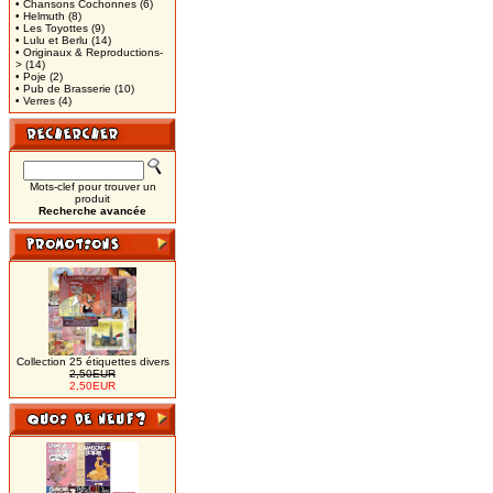
• Chansons Cochonnes
(6)
• Helmuth
(8)
• Les Toyottes
(9)
• Lulu et Berlu
(14)
• Originaux & Reproductions-
>
(14)
• Poje
(2)
• Pub de Brasserie
(10)
• Verres
(4)
Mots-clef pour trouver un
produit
Recherche avancée
Collection 25 étiquettes divers
2,50EUR
2,50EUR