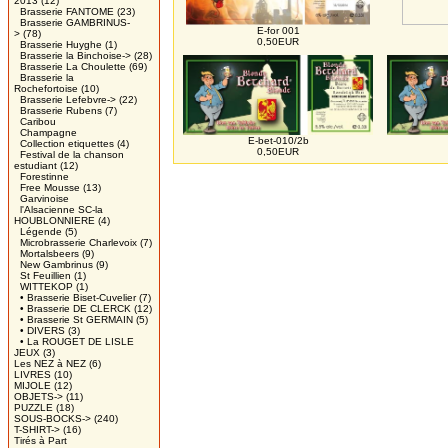
2013
(12)
Brasserie FANTOME
(23)
Brasserie GAMBRINUS-
E-for 001
>
(78)
0,50EUR
Brasserie Huyghe
(1)
Brasserie la Binchoise->
(28)
Brasserie La Choulette
(69)
Brasserie la
Rochefortoise
(10)
Brasserie Lefebvre->
(22)
Brasserie Rubens
(7)
Caribou
Champagne
E-bet-010/2b
Collection etiquettes
(4)
0,50EUR
Festival de la chanson
estudiant
(12)
Forestinne
Free Mousse
(13)
Garvinoise
l'Alsacienne SC-la
HOUBLONNIERE
(4)
Légende
(5)
Microbrasserie Charlevoix
(7)
Mortalsbeers
(9)
New Gambrinus
(9)
St Feuillien
(1)
WITTEKOP
(1)
• Brasserie Biset-Cuvelier
(7)
• Brasserie DE CLERCK
(12)
• Brasserie St GERMAIN
(5)
• DIVERS
(3)
• La ROUGET DE LISLE
JEUX
(3)
Les NEZ à NEZ
(6)
LIVRES
(10)
MIJOLE
(12)
OBJETS->
(11)
PUZZLE
(18)
SOUS-BOCKS->
(240)
T-SHIRT->
(16)
Tirés à Part