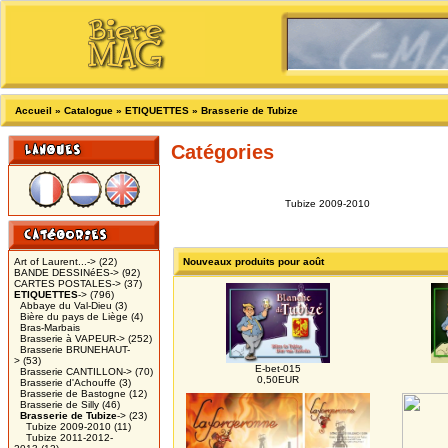
Accueil
»
Catalogue
»
ETIQUETTES
»
Brasserie de Tubize
Catégories
Tubize 2009-2010
Art of Laurent...->
(22)
Nouveaux produits pour août
BANDE DESSINéES->
(92)
CARTES POSTALES->
(37)
ETIQUETTES
->
(796)
Abbaye du Val-Dieu
(3)
Bière du pays de Liège
(4)
Bras-Marbais
Brasserie à VAPEUR->
(252)
Brasserie BRUNEHAUT-
>
(53)
E-bet-015
Brasserie CANTILLON->
(70)
0,50EUR
Brasserie d'Achouffe
(3)
Brasserie de Bastogne
(12)
Brasserie de Silly
(46)
Brasserie de Tubize
->
(23)
Tubize 2009-2010
(11)
Tubize 2011-2012-