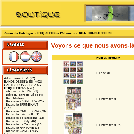
Accueil
»
Catalogue
»
ETIQUETTES
»
l'Alsacienne SC-la HOUBLONNIERE
Voyons ce que nous avons-l
Nom du produit+
ET-alstj-01
Art of Laurent...->
(22)
BANDE DESSINéES->
(92)
CARTES POSTALES->
(37)
ETIQUETTES
->
(796)
Abbaye du Val-Dieu
(3)
Bière du pays de Liège
(4)
Bras-Marbais
ET-interdites 01
Brasserie à VAPEUR->
(252)
Brasserie BRUNEHAUT-
>
(53)
Brasserie CANTILLON->
(70)
Brasserie d'Achouffe
(3)
Brasserie de Bastogne
(12)
Brasserie de Silly
(46)
Brasserie de Tubize->
(23)
ET-interdites 01/b
Brasserie FANTOME
(23)
Brasserie GAMBRINUS-