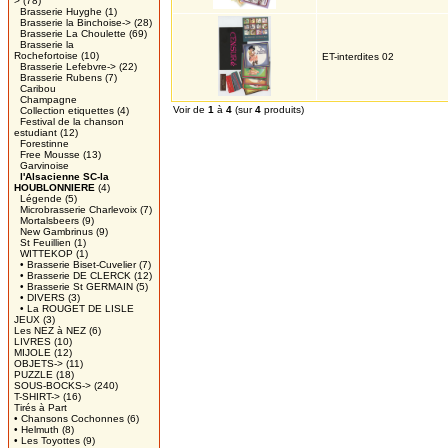
>
(78)
Brasserie Huyghe
(1)
Brasserie la Binchoise->
(28)
Brasserie La Choulette
(69)
Brasserie la
Rochefortoise
(10)
ET-interdites 02
Brasserie Lefebvre->
(22)
Brasserie Rubens
(7)
Caribou
Champagne
Voir de
1
à
4
(sur
4
produits)
Collection etiquettes
(4)
Festival de la chanson
estudiant
(12)
Forestinne
Free Mousse
(13)
Garvinoise
l'Alsacienne SC-la
HOUBLONNIERE
(4)
Légende
(5)
Microbrasserie Charlevoix
(7)
Mortalsbeers
(9)
New Gambrinus
(9)
St Feuillien
(1)
WITTEKOP
(1)
• Brasserie Biset-Cuvelier
(7)
• Brasserie DE CLERCK
(12)
• Brasserie St GERMAIN
(5)
• DIVERS
(3)
• La ROUGET DE LISLE
JEUX
(3)
Les NEZ à NEZ
(6)
LIVRES
(10)
MIJOLE
(12)
OBJETS->
(11)
PUZZLE
(18)
SOUS-BOCKS->
(240)
T-SHIRT->
(16)
Tirés à Part
• Chansons Cochonnes
(6)
• Helmuth
(8)
• Les Toyottes
(9)