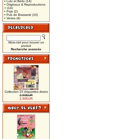
• Lulu et Berlu
(14)
• Originaux & Reproductions-
>
(14)
• Poje
(2)
• Pub de Brasserie
(10)
• Verres
(4)
Mots-clef pour trouver un
produit
Recherche avancée
Collection 25 étiquettes divers
2,50EUR
2,50EUR