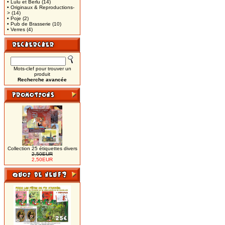
• Lulu et Berlu
(14)
• Originaux & Reproductions-
>
(14)
• Poje
(2)
• Pub de Brasserie
(10)
• Verres
(4)
Mots-clef pour trouver un
produit
Recherche avancée
Collection 25 étiquettes divers
2,50EUR
2,50EUR