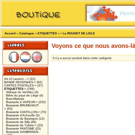
Accueil
»
Catalogue
»
ETIQUETTES
»
• La ROUGET DE LISLE
Voyons ce que nous avons-l
Il n'y a aucun produit dans cette catégorie.
Art of Laurent...->
(22)
BANDE DESSINéES->
(92)
CARTES POSTALES->
(37)
ETIQUETTES
->
(796)
Abbaye du Val-Dieu
(3)
Bière du pays de Liège
(4)
Bras-Marbais
Brasserie à VAPEUR->
(252)
Brasserie BRUNEHAUT-
>
(53)
Brasserie CANTILLON->
(70)
Brasserie d'Achouffe
(3)
Brasserie de Bastogne
(12)
Brasserie de Silly
(46)
Brasserie de Tubize->
(23)
Brasserie FANTOME
(23)
Brasserie GAMBRINUS-