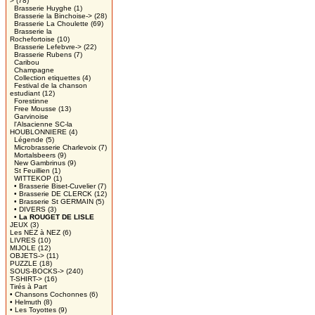
>
(78)
Brasserie Huyghe
(1)
Brasserie la Binchoise->
(28)
Brasserie La Choulette
(69)
Brasserie la
Rochefortoise
(10)
Brasserie Lefebvre->
(22)
Brasserie Rubens
(7)
Caribou
Champagne
Collection etiquettes
(4)
Festival de la chanson
estudiant
(12)
Forestinne
Free Mousse
(13)
Garvinoise
l'Alsacienne SC-la
HOUBLONNIERE
(4)
Légende
(5)
Microbrasserie Charlevoix
(7)
Mortalsbeers
(9)
New Gambrinus
(9)
St Feuillien
(1)
WITTEKOP
(1)
• Brasserie Biset-Cuvelier
(7)
• Brasserie DE CLERCK
(12)
• Brasserie St GERMAIN
(5)
• DIVERS
(3)
• La ROUGET DE LISLE
JEUX
(3)
Les NEZ à NEZ
(6)
LIVRES
(10)
MIJOLE
(12)
OBJETS->
(11)
PUZZLE
(18)
SOUS-BOCKS->
(240)
T-SHIRT->
(16)
Tirés à Part
• Chansons Cochonnes
(6)
• Helmuth
(8)
• Les Toyottes
(9)