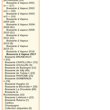
(archives)bav
(14)
Brasserie à Vapeur 2001
vc----
(17)
Brasserie à Vapeur 2002
vc2----
(16)
Brasserie à Vapeur 2003
vc2----
(14)
Brasserie à Vapeur
2005
(19)
Brasserie à Vapeur 2006-
2008
(61)
Brasserie à vapeur 2009-
2010
(21)
Brasserie à Vapeur
2011
(22)
Brasserie à Vapeur
2013
(6)
Brasserie à Vapeur
2015
(7)
Brasserie à Vapeur 2016
Brasserie à Vapeur 2017
Brasserie BRUNEHAUT-
>
(53)
Brasserie CANTILLON->
(70)
Brasserie d'Achouffe
(3)
Brasserie de Bastogne
(12)
Brasserie de Silly
(46)
Brasserie de Tubize->
(23)
Brasserie FANTOME
(23)
Brasserie GAMBRINUS-
>
(78)
Brasserie Huyghe
(1)
Brasserie la Binchoise->
(28)
Brasserie La Choulette
(69)
Brasserie la
Rochefortoise
(10)
Brasserie Lefebvre->
(22)
Brasserie Rubens
(7)
Caribou
Champagne
Collection etiquettes
(4)