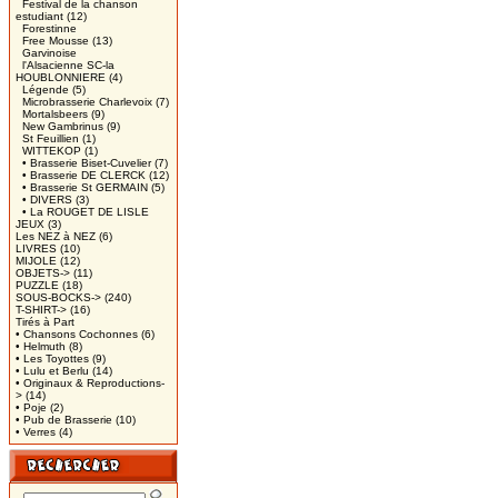
Festival de la chanson
estudiant
(12)
Forestinne
Free Mousse
(13)
Garvinoise
l'Alsacienne SC-la
HOUBLONNIERE
(4)
Légende
(5)
Microbrasserie Charlevoix
(7)
Mortalsbeers
(9)
New Gambrinus
(9)
St Feuillien
(1)
WITTEKOP
(1)
• Brasserie Biset-Cuvelier
(7)
• Brasserie DE CLERCK
(12)
• Brasserie St GERMAIN
(5)
• DIVERS
(3)
• La ROUGET DE LISLE
JEUX
(3)
Les NEZ à NEZ
(6)
LIVRES
(10)
MIJOLE
(12)
OBJETS->
(11)
PUZZLE
(18)
SOUS-BOCKS->
(240)
T-SHIRT->
(16)
Tirés à Part
• Chansons Cochonnes
(6)
• Helmuth
(8)
• Les Toyottes
(9)
• Lulu et Berlu
(14)
• Originaux & Reproductions-
>
(14)
• Poje
(2)
• Pub de Brasserie
(10)
• Verres
(4)