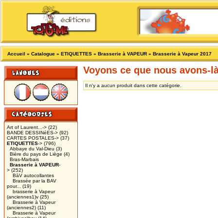
Accueil
»
Catalogue
»
ETIQUETTES
»
Brasserie à VAPEUR
»
Brasserie à Vapeur 2017
Voyons ce que nous avons-l
Il n'y a aucun produit dans cette catégorie.
Art of Laurent...->
(22)
BANDE DESSINéES->
(92)
CARTES POSTALES->
(37)
ETIQUETTES
->
(796)
Abbaye du Val-Dieu
(3)
Bière du pays de Liège
(4)
Bras-Marbais
Brasserie à VAPEUR
-
>
(252)
BàV autocollantes
Brassée par la BAV
pour...
(19)
brasserie à Vapeur
(anciennes1)v
(25)
Brasserie à Vapeur
(anciennes2)
(11)
Brasserie à Vapeur