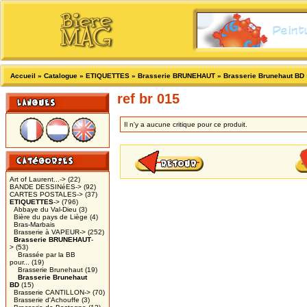
Accueil
»
Catalogue
»
ETIQUETTES
»
Brasserie BRUNEHAUT
»
Brasserie Brunehaut BD
ref br 015
Il n'y a aucune critique pour ce produit.
Art of Laurent...->
(22)
BANDE DESSINéES->
(92)
CARTES POSTALES->
(37)
ETIQUETTES
->
(796)
Abbaye du Val-Dieu
(3)
Bière du pays de Liège
(4)
Bras-Marbais
Brasserie à VAPEUR->
(252)
Brasserie BRUNEHAUT
-
>
(53)
Brassée par la BB
pour...
(19)
Brasserie Brunehaut
(19)
Brasserie Brunehaut
BD
(15)
Brasserie CANTILLON->
(70)
Brasserie d'Achouffe
(3)