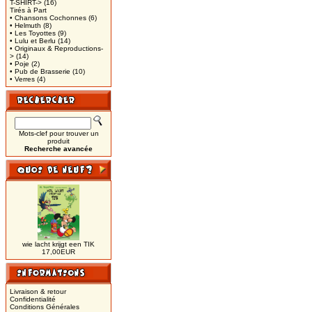
T-SHIRT->
(16)
Tirés à Part
• Chansons Cochonnes
(6)
• Helmuth
(8)
• Les Toyottes
(9)
• Lulu et Berlu
(14)
• Originaux & Reproductions-
>
(14)
• Poje
(2)
• Pub de Brasserie
(10)
• Verres
(4)
Mots-clef pour trouver un
produit
Recherche avancée
wie lacht krijgt een TIK
17,00EUR
Livraison & retour
Confidentialité
Conditions Générales