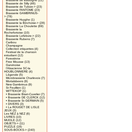
Brasserie de Bastogne
(12)
Brasserie de Silly
(46)
Brasserie de Tubize->
(23)
Brasserie FANTOME
(23)
Brasserie GAMBRINUS-
>
(78)
Brasserie Huyghe
(1)
Brasserie la Binchoise->
(28)
Brasserie La Choulette
(69)
Brasserie la
Rochefortoise
(10)
Brasserie Lefebvre->
(22)
Brasserie Rubens
(7)
Caribou
Champagne
Collection etiquettes
(4)
Festival de la chanson
estudiant
(12)
Forestinne
Free Mousse
(13)
Garvinoise
l'Alsacienne SC-la
HOUBLONNIERE
(4)
Légende
(5)
Microbrasserie Charlevoix
(7)
Mortalsbeers
(9)
New Gambrinus
(9)
St Feuillien
(1)
WITTEKOP
(1)
• Brasserie Biset-Cuvelier
(7)
• Brasserie DE CLERCK
(12)
• Brasserie St GERMAIN
(5)
• DIVERS
(3)
• La ROUGET DE LISLE
JEUX
(3)
Les NEZ à NEZ
(6)
LIVRES
(10)
MIJOLE
(12)
OBJETS->
(11)
PUZZLE
(18)
SOUS-BOCKS->
(240)