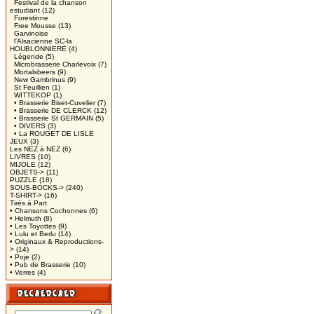
Festival de la chanson
estudiant
(12)
Forestinne
Free Mousse
(13)
Garvinoise
l'Alsacienne SC-la
HOUBLONNIERE
(4)
Légende
(5)
Microbrasserie Charlevoix
(7)
Mortalsbeers
(9)
New Gambrinus
(9)
St Feuillien
(1)
WITTEKOP
(1)
• Brasserie Biset-Cuvelier
(7)
• Brasserie DE CLERCK
(12)
• Brasserie St GERMAIN
(5)
• DIVERS
(3)
• La ROUGET DE LISLE
JEUX
(3)
Les NEZ à NEZ
(6)
LIVRES
(10)
MIJOLE
(12)
OBJETS->
(11)
PUZZLE
(18)
SOUS-BOCKS->
(240)
T-SHIRT->
(16)
Tirés à Part
• Chansons Cochonnes
(6)
• Helmuth
(8)
• Les Toyottes
(9)
• Lulu et Berlu
(14)
• Originaux & Reproductions-
>
(14)
• Poje
(2)
• Pub de Brasserie
(10)
• Verres
(4)