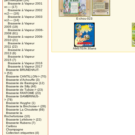
(archives)bav
(14)
Brasserie à Vapeur 2001
vc----
(17)
Brasserie à Vapeur 2002
vc2----
(16)
Brasserie à Vapeur 2003
E-chou-023
vc2----
(14)
Brasserie à Vapeur
2005
(19)
Brasserie à Vapeur 2006-
2008
(61)
Brasserie à vapeur 2009-
2010
(21)
Brasserie à Vapeur
2011
(22)
AMSTEIN 30ans
Brasserie à Vapeur
2013
(6)
Brasserie à Vapeur
2015
(7)
Brasserie à Vapeur 2016
Brasserie à Vapeur 2017
Brasserie BRUNEHAUT-
>
(53)
Brasserie CANTILLON->
(70)
Brasserie d'Achouffe
(3)
Brasserie de Bastogne
(12)
Brasserie de Silly
(46)
Brasserie de Tubize->
(23)
Brasserie FANTOME
(23)
Brasserie GAMBRINUS-
>
(78)
Brasserie Huyghe
(1)
Brasserie la Binchoise->
(28)
Brasserie La Choulette
(69)
Brasserie la
Rochefortoise
(10)
Brasserie Lefebvre->
(22)
Brasserie Rubens
(7)
Caribou
Champagne
Collection etiquettes
(4)