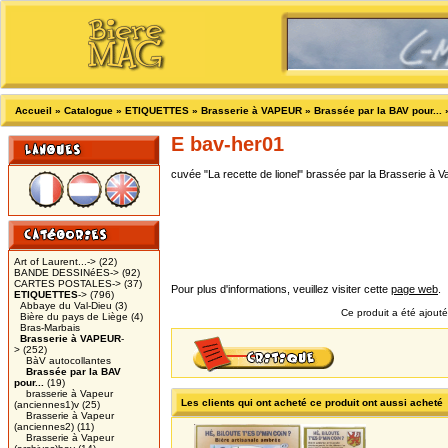
Accueil
»
Catalogue
»
ETIQUETTES
»
Brasserie à VAPEUR
»
Brassée par la BAV pour...
E bav-her01
cuvée "La recette de lionel" brassée par la Brasserie à Va
Art of Laurent...->
(22)
BANDE DESSINéES->
(92)
CARTES POSTALES->
(37)
Pour plus d'informations, veuillez visiter cette
page web
.
ETIQUETTES
->
(796)
Abbaye du Val-Dieu
(3)
Ce produit a été ajout
Bière du pays de Liège
(4)
Bras-Marbais
Brasserie à VAPEUR
-
>
(252)
BàV autocollantes
Brassée par la BAV
pour...
(19)
brasserie à Vapeur
Les clients qui ont acheté ce produit ont aussi acheté
(anciennes1)v
(25)
Brasserie à Vapeur
(anciennes2)
(11)
Brasserie à Vapeur