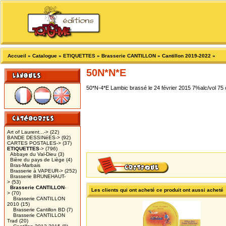
Accueil
»
Catalogue
»
ETIQUETTES
»
Brasserie CANTILLON
»
Cantillon 2019-2022
»
50N*N*E
50*N-4*E Lambic brassé le 24 février 2015 7%alc/vol 75 cl
Art of Laurent...->
(22)
BANDE DESSINéES->
(92)
CARTES POSTALES->
(37)
ETIQUETTES
->
(796)
Abbaye du Val-Dieu
(3)
Bière du pays de Liège
(4)
Bras-Marbais
Brasserie à VAPEUR->
(252)
Brasserie BRUNEHAUT-
>
(53)
Brasserie CANTILLON
-
Les clients qui ont acheté ce produit ont aussi acheté
>
(70)
Brasserie CANTILLON
2010
(15)
Brasserie Cantillon BD
(7)
Brasserie CANTILLON
Trad
(20)