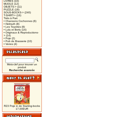
LIVRES
(10)
MIJOLE
(12)
OBJETS->
(11)
PUZZLE
(18)
SOUS-BOCKS->
(240)
T-SHIRT->
(16)
Tirés à Part
• Chansons Cochonnes
(6)
• Helmuth
(8)
• Les Toyottes
(9)
• Lulu et Berlu
(14)
• Originaux & Reproductions-
>
(14)
• Poje
(2)
• Pub de Brasserie
(10)
• Verres
(4)
Mots-clef pour trouver un
produit
Recherche avancée
R23 Poje in de Starting-bocks
17,00EUR