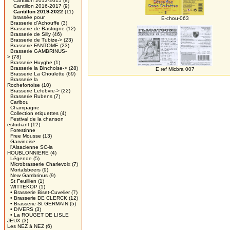
Cantillon 2013-2015
(8)
Cantillon 2016-2017
(9)
Cantillon 2019-2022
(11)
brassée pour
E-chou-063
Brasserie d'Achouffe
(3)
Brasserie de Bastogne
(12)
Brasserie de Silly
(46)
Brasserie de Tubize->
(23)
Brasserie FANTOME
(23)
Brasserie GAMBRINUS-
>
(78)
Brasserie Huyghe
(1)
Brasserie la Binchoise->
(28)
E ref Micbra 007
Brasserie La Choulette
(69)
Brasserie la
Rochefortoise
(10)
Brasserie Lefebvre->
(22)
Brasserie Rubens
(7)
Caribou
Champagne
Collection etiquettes
(4)
Festival de la chanson
estudiant
(12)
Forestinne
Free Mousse
(13)
Garvinoise
l'Alsacienne SC-la
HOUBLONNIERE
(4)
Légende
(5)
Microbrasserie Charlevoix
(7)
Mortalsbeers
(9)
New Gambrinus
(9)
St Feuillien
(1)
WITTEKOP
(1)
• Brasserie Biset-Cuvelier
(7)
• Brasserie DE CLERCK
(12)
• Brasserie St GERMAIN
(5)
• DIVERS
(3)
• La ROUGET DE LISLE
JEUX
(3)
Les NEZ à NEZ
(6)