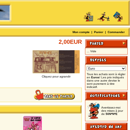
Mon compte
|
Panier
|
Commander
2,00EUR
... Vide
Tous les achats sont à régler
Cliquez pour agrandir
en
Euros
! Les prix indiqués
dans une autre devise le
sont purement à titre
indicatif.
Avertissez-moi
des mises à jour
de
50N*N*E