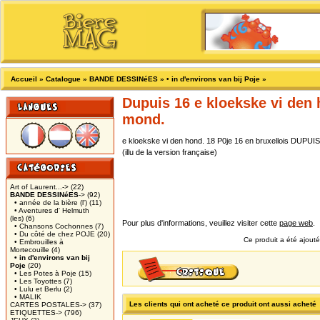
Accueil
»
Catalogue
»
BANDE DESSINéES
»
• in d'environs van bij Poje
»
Dupuis 16 e kloekske vi den 
mond.
e kloekske vi den hond. 18 P0je 16 en bruxellois DUPUI
(illu de la version française)
Art of Laurent...->
(22)
BANDE DESSINéES
->
(92)
• année de la bière (l')
(11)
• Aventures d' Helmuth
(les)
(6)
Pour plus d'informations, veuillez visiter cette
page web
.
• Chansons Cochonnes
(7)
• Du côté de chez POJE
(20)
Ce produit a été ajouté
• Embrouilles à
Mortecouille
(4)
• in d'environs van bij
Poje
(20)
• Les Potes à Poje
(15)
• Les Toyottes
(7)
• Lulu et Berlu
(2)
• MALIK
Les clients qui ont acheté ce produit ont aussi acheté
CARTES POSTALES->
(37)
ETIQUETTES->
(796)