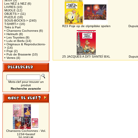
JEUX
(3)
Les NEZ à NEZ
(6)
LIVRES
(10)
MIJOLE
(12)
OBJETS->
(11)
PUZZLE
(18)
SOUS-BOCKS->
(240)
T-SHIRT->
(16)
R23 Poje op de olympilske spelen
Dupui
Tirés à Part
• Chansons Cochonnes
(6)
• Helmuth
(8)
• Les Toyottes
(9)
• Lulu et Berlu
(14)
• Originaux & Reproductions-
>
(14)
• Poje
(2)
• Pub de Brasserie
(10)
25 JACQUES A DIT/ SANTEÏ BXL
Dupui
• Verres
(4)
Mots-clef pour trouver un
produit
Recherche avancée
Chansons Cochonnes - Vol.
1234+bestof
50,00EUR