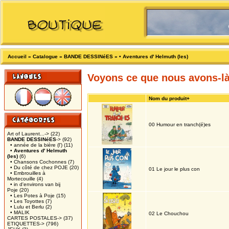
Accueil
»
Catalogue
»
BANDE DESSINéES
»
• Aventures d' Helmuth (les)
Voyons ce que nous avons-l
Nom du produit+
00 Humour en tranch(é)es
Art of Laurent...->
(22)
BANDE DESSINéES
->
(92)
• année de la bière (l')
(11)
• Aventures d' Helmuth
(les)
(6)
• Chansons Cochonnes
(7)
• Du côté de chez POJE
(20)
01 Le jour le plus con
• Embrouilles à
Mortecouille
(4)
• in d'environs van bij
Poje
(20)
• Les Potes à Poje
(15)
• Les Toyottes
(7)
• Lulu et Berlu
(2)
• MALIK
02 Le Chouchou
CARTES POSTALES->
(37)
ETIQUETTES->
(796)