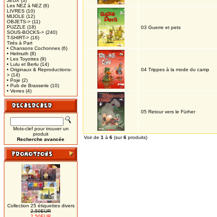
JEUX
(3)
Les NEZ à NEZ
(6)
LIVRES
(10)
MIJOLE
(12)
OBJETS->
(11)
PUZZLE
(18)
03 Guerre et pets
SOUS-BOCKS->
(240)
T-SHIRT->
(16)
Tirés à Part
• Chansons Cochonnes
(6)
• Helmuth
(8)
• Les Toyottes
(9)
• Lulu et Berlu
(14)
• Originaux & Reproductions-
04 Trippes à la mode du camp
>
(14)
• Poje
(2)
• Pub de Brasserie
(10)
• Verres
(4)
05 Retour vers le Fürher
Mots-clef pour trouver un
produit
Voir de
1
à
6
(sur
6
produits)
Recherche avancée
Collection 25 étiquettes divers
2,50EUR
2,50EUR