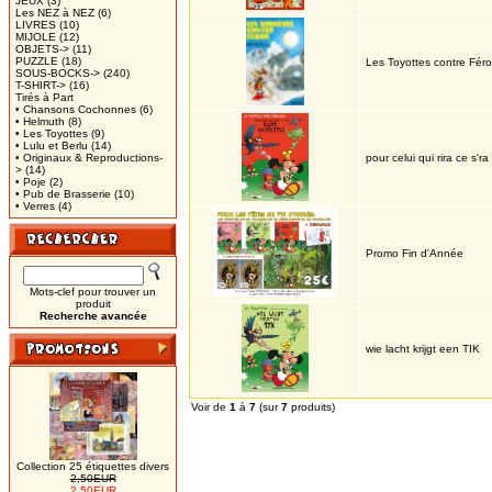
JEUX
(3)
Les NEZ à NEZ
(6)
LIVRES
(10)
MIJOLE
(12)
OBJETS->
(11)
PUZZLE
(18)
Les Toyottes contre Fér
SOUS-BOCKS->
(240)
T-SHIRT->
(16)
Tirés à Part
• Chansons Cochonnes
(6)
• Helmuth
(8)
• Les Toyottes
(9)
• Lulu et Berlu
(14)
• Originaux & Reproductions-
pour celui qui rira ce s
>
(14)
• Poje
(2)
• Pub de Brasserie
(10)
• Verres
(4)
Promo Fin d'Année
Mots-clef pour trouver un
produit
Recherche avancée
wie lacht krijgt een TIK
Voir de
1
à
7
(sur
7
produits)
Collection 25 étiquettes divers
2,50EUR
2,50EUR