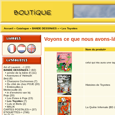
Accueil
»
Catalogue
»
BANDE DESSINéES
»
• Les Toyottes
Voyons ce que nous avons-l
Nom du produit+
celui qui rira aura une ta
Art of Laurent...->
(22)
BANDE DESSINéES
->
(92)
• année de la bière (l')
(11)
• Aventures d' Helmuth
(les)
(6)
• Chansons Cochonnes
(7)
• Du côté de chez POJE
(20)
Histoires de Toyottes
• Embrouilles à
Mortecouille
(4)
• in d'environs van bij
Poje
(20)
• Les Potes à Poje
(15)
• Les Toyottes
(7)
• Lulu et Berlu
(2)
• MALIK
La Quète Infernale (BD 
CARTES POSTALES->
(37)
ETIQUETTES->
(796)