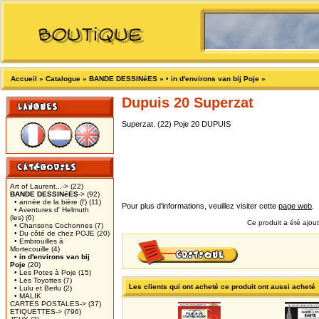
Accueil
»
Catalogue
»
BANDE DESSINéES
»
• in d'environs van bij Poje
»
Dupuis 20 Superzat
Superzat. (22) Poje 20 DUPUIS
Art of Laurent...->
(22)
BANDE DESSINéES
->
(92)
• année de la bière (l')
(11)
Pour plus d'informations, veuillez visiter cette
page web
.
• Aventures d' Helmuth
(les)
(6)
Ce produit a été ajout
• Chansons Cochonnes
(7)
• Du côté de chez POJE
(20)
• Embrouilles à
Mortecouille
(4)
• in d'environs van bij
Poje
(20)
• Les Potes à Poje
(15)
• Les Toyottes
(7)
Les clients qui ont acheté ce produit ont aussi acheté
• Lulu et Berlu
(2)
• MALIK
CARTES POSTALES->
(37)
ETIQUETTES->
(796)