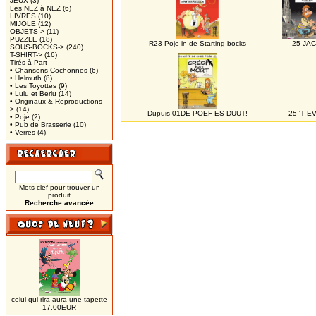
JEUX
(3)
Les NEZ à NEZ
(6)
LIVRES
(10)
MIJOLE
(12)
OBJETS->
(11)
PUZZLE
(18)
R23 Poje in de Starting-bocks
25 JAC
SOUS-BOCKS->
(240)
T-SHIRT->
(16)
Tirés à Part
• Chansons Cochonnes
(6)
• Helmuth
(8)
• Les Toyottes
(9)
• Lulu et Berlu
(14)
• Originaux & Reproductions-
>
(14)
Dupuis 01DE POEF ES DUUT!
25 'T 
• Poje
(2)
• Pub de Brasserie
(10)
• Verres
(4)
Mots-clef pour trouver un
produit
Recherche avancée
celui qui rira aura une tapette
17,00EUR