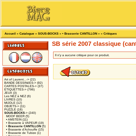
Accueil
»
Catalogue
»
SOUS-BOCKS
»
• Brasserie CANTILLON
»
»
Critiques
SB série 2007 classique (cant
Il n'y a aucune critique pour ce produit.
Art of Laurent...->
(22)
BANDE DESSINéES->
(92)
CARTES POSTALES->
(37)
ETIQUETTES->
(796)
JEUX
(3)
Les NEZ à NEZ
(6)
LIVRES
(10)
MIJOLE
(12)
OBJETS->
(11)
PUZZLE
(18)
SOUS-BOCKS
->
(240)
MOOF BEER
(5)
• AMSTEIN
(11)
• Brasserie à VAPEUR
(19)
• Brasserie CANTILLON
(5)
• Brasserie d'Achouffe
(15)
• Brasserie de Tubize
(1)