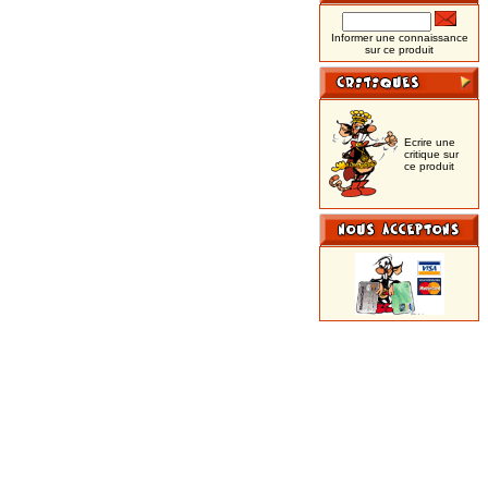
Informer une connaissance
sur ce produit
Ecrire une
critique sur
ce produit