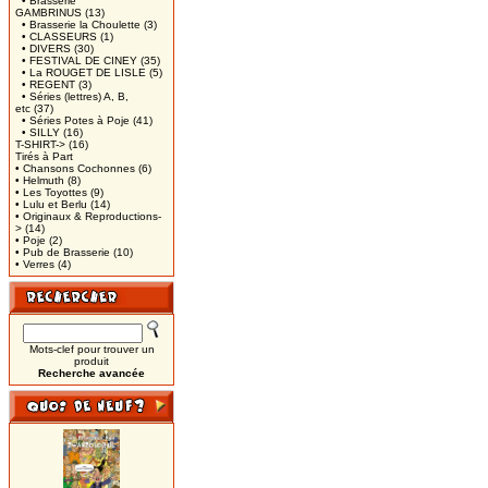
• Brasserie
GAMBRINUS
(13)
• Brasserie la Choulette
(3)
• CLASSEURS
(1)
• DIVERS
(30)
• FESTIVAL DE CINEY
(35)
• La ROUGET DE LISLE
(5)
• REGENT
(3)
• Séries (lettres) A, B,
etc
(37)
• Séries Potes à Poje
(41)
• SILLY
(16)
T-SHIRT->
(16)
Tirés à Part
• Chansons Cochonnes
(6)
• Helmuth
(8)
• Les Toyottes
(9)
• Lulu et Berlu
(14)
• Originaux & Reproductions-
>
(14)
• Poje
(2)
• Pub de Brasserie
(10)
• Verres
(4)
Mots-clef pour trouver un
produit
Recherche avancée