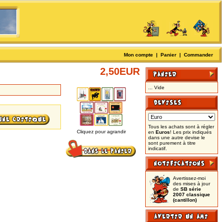
Mon compte
|
Panier
|
Commander
2,50EUR
... Vide
Tous les achats sont à régler
Cliquez pour agrandir
en
Euros
! Les prix indiqués
dans une autre devise le
sont purement à titre
indicatif.
Avertissez-moi
des mises à jour
de
SB série
2007 classique
(cantillon)