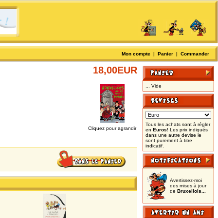
Mon compte
|
Panier
|
Commander
18,00EUR
... Vide
Tous les achats sont à régler
Cliquez pour agrandir
en
Euros
! Les prix indiqués
dans une autre devise le
sont purement à titre
indicatif.
Avertissez-moi
des mises à jour
de
Bruxellois...