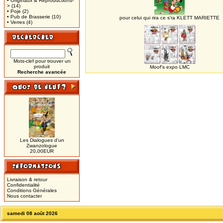
• Originaux & Reproductions-
>
(14)
• Poje
(2)
• Pub de Brasserie
(10)
pour celui qui rira ce s'ra KLETT MARIETTE
• Verres
(4)
Mots-clef pour trouver un
produit
Moof's expo LMC
Recherche avancée
Les Dialogues d'un
Zwanzologue
20,00EUR
Livraison & retour
Confidentialité
Conditions Générales
Nous contacter
samedi 08 août 2026