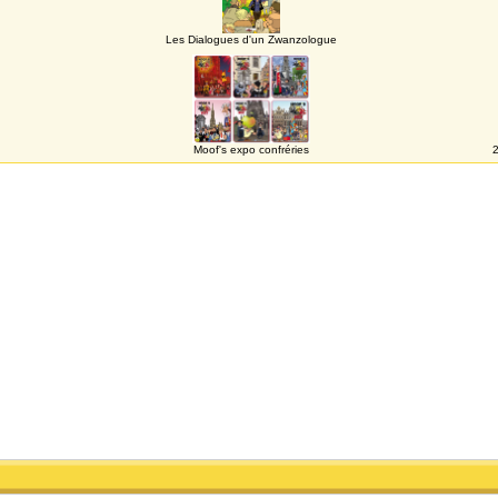
Les Dialogues d'un Zwanzologue
Moof's expo confréries
2