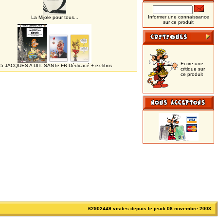
Informer une connaissance
La Mijole pour tous...
sur ce produit
Ecrire une
5 JACQUES A DIT: SANTe FR Dédicacé + ex-libris
critique sur
ce produit
62902449 visites depuis le jeudi 06 novembre 2003