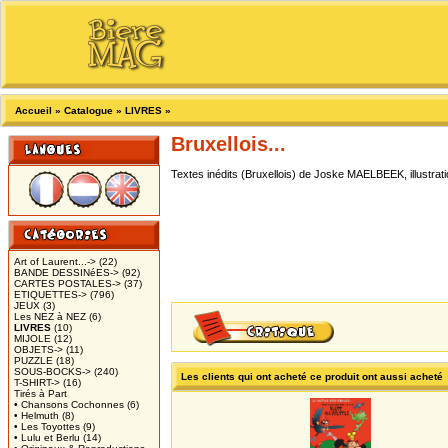
Accueil
»
Catalogue
»
LIVRES
»
Bruxellois...
Textes inédits (Bruxellois) de Joske MAELBEEK, illustr
Art of Laurent...->
(22)
BANDE DESSINéES->
(92)
CARTES POSTALES->
(37)
ETIQUETTES->
(796)
JEUX
(3)
Les NEZ à NEZ
(6)
LIVRES
(10)
MIJOLE
(12)
OBJETS->
(11)
PUZZLE
(18)
SOUS-BOCKS->
(240)
Les clients qui ont acheté ce produit ont aussi acheté
T-SHIRT->
(16)
Tirés à Part
• Chansons Cochonnes
(6)
• Helmuth
(8)
• Les Toyottes
(9)
• Lulu et Berlu
(14)