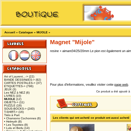
Accueil
»
Catalogue
»
MIJOLE
»
Magnet "Mijole"
resine + aimant34/25/20mm Le pion est également un aiman
Art of Laurent...->
(22)
BANDE DESSINéES->
(92)
CARTES POSTALES->
(37)
Pour plus d'informations, veuillez visiter cette
page web
.
ETIQUETTES->
(796)
JEUX
(3)
Ce produit a été ajouté à
Les NEZ à NEZ
(6)
LIVRES
(10)
MIJOLE
(12)
OBJETS->
(11)
PUZZLE
(18)
SOUS-BOCKS->
(240)
T-SHIRT->
(16)
Tirés à Part
Les clients qui ont acheté ce produit ont aussi acheté
• Chansons Cochonnes
(6)
• Helmuth
(8)
• Les Toyottes
(9)
• Lulu et Berlu
(14)