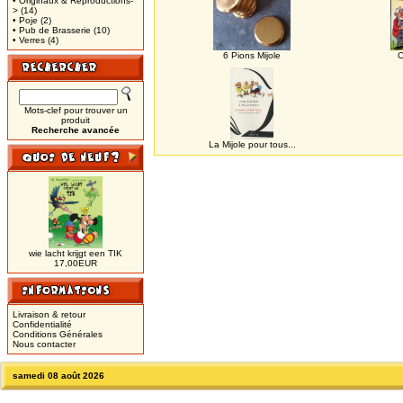
• Originaux & Reproductions-
>
(14)
• Poje
(2)
• Pub de Brasserie
(10)
• Verres
(4)
6 Pions Mijole
C
Mots-clef pour trouver un
produit
Recherche avancée
La Mijole pour tous...
wie lacht krijgt een TIK
17,00EUR
Livraison & retour
Confidentialité
Conditions Générales
Nous contacter
samedi 08 août 2026